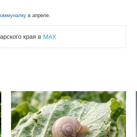
коммуналку
в апреле.
MAX
арского края
в