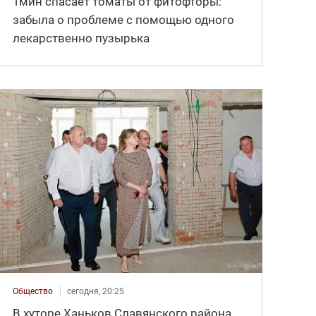
Тмин спасает томаты от фитофторы:
забыла о проблеме с помощью одного
лекарственно пузырька
Общество
сегодня, 20:25
В хуторе Ханьков Славянского района