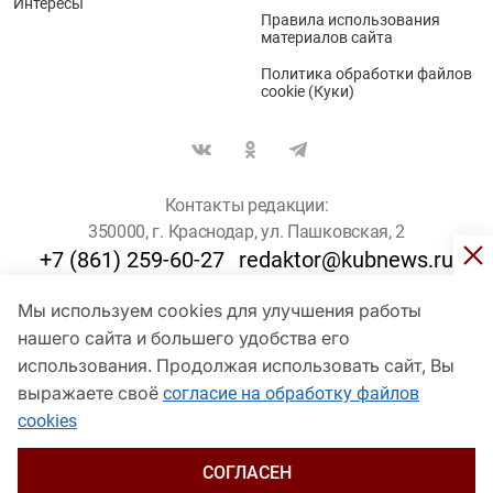
Интересы
Правила использования
материалов сайта
Политика обработки файлов
cookie (Куки)
Контакты редакции:
350000, г. Краснодар, ул. Пашковская, 2
+7 (861) 259-60-27
redaktor@kubnews.ru
Мы используем cookies для улучшения работы
Для пользователей старше 16 лет
нашего сайта и большего удобства его
© Кубанские Новости, 2017
использования. Продолжая использовать сайт, Вы
Сетевое издание «kubnews» зарегистрировано Федеральной
выражаете своё
согласие на обработку файлов
службой по надзору в сфере связи, информационных технологий
cookies
и массовых коммуникаций (Роскомнадзор). Регистрационный
номер Эл № ФС 77 - 78802 от 30 июля 2020 года. Учредитель -
ООО "ГИК "Кубанские Новости" (350000, Краснодар, ул.
СОГЛАСЕН
Пашковская, 2). Главный редактор – Филиппов О. Ю.