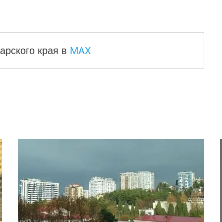
MAX
арского края
в