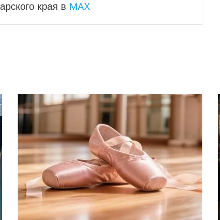
MAX
арского края
в