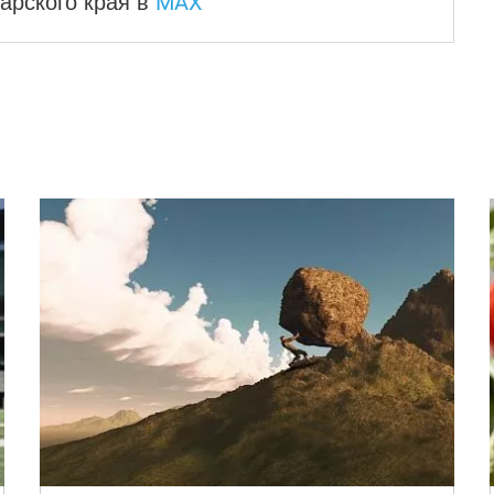
MAX
арского края
в