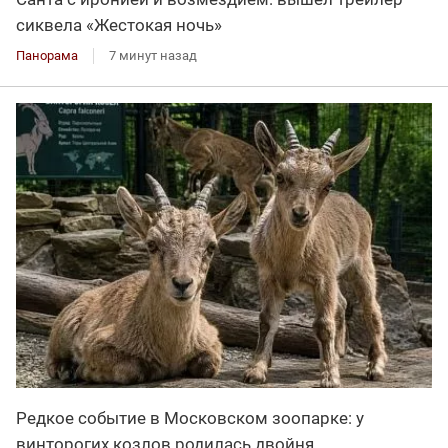
сиквела «Жестокая ночь»
Панорама
7 минут назад
Редкое событие в Московском зоопарке: у
винторогих козлов родилась двойня