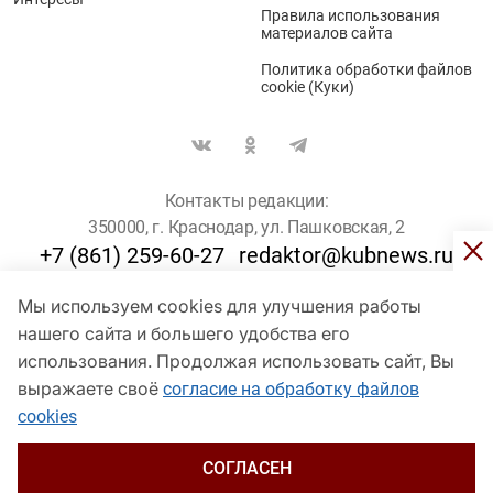
Правила использования
материалов сайта
Политика обработки файлов
cookie (Куки)
Контакты редакции:
350000, г. Краснодар, ул. Пашковская, 2
+7 (861) 259-60-27
redaktor@kubnews.ru
Мы используем cookies для улучшения работы
Для пользователей старше 16 лет
нашего сайта и большего удобства его
© Кубанские Новости, 2017
использования. Продолжая использовать сайт, Вы
Сетевое издание «kubnews» зарегистрировано Федеральной
выражаете своё
согласие на обработку файлов
службой по надзору в сфере связи, информационных технологий
cookies
и массовых коммуникаций (Роскомнадзор). Регистрационный
номер Эл № ФС 77 - 78802 от 30 июля 2020 года. Учредитель -
ООО "ГИК "Кубанские Новости" (350000, Краснодар, ул.
СОГЛАСЕН
Пашковская, 2). Главный редактор – Филиппов О. Ю.