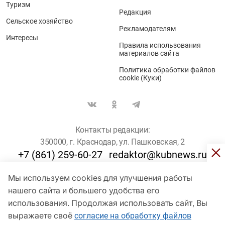
Туризм
Редакция
Сельское хозяйство
Рекламодателям
Интересы
Правила использования
материалов сайта
Политика обработки файлов
cookie (Куки)
Контакты редакции:
350000, г. Краснодар, ул. Пашковская, 2
+7 (861) 259-60-27
redaktor@kubnews.ru
Мы используем cookies для улучшения работы
Для пользователей старше 16 лет
нашего сайта и большего удобства его
© Кубанские Новости, 2017
использования. Продолжая использовать сайт, Вы
Сетевое издание «kubnews» зарегистрировано Федеральной
выражаете своё
согласие на обработку файлов
службой по надзору в сфере связи, информационных технологий