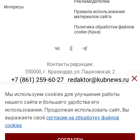
Рекламодателям
Интересы
Правила использования
материалов сайта
Политика обработки файлов
cookie (Куки)
Контакты редакции:
350000, г. Краснодар, ул. Пашковская, 2
+7 (861) 259-60-27
redaktor@kubnews.ru
Мы используем cookies для улучшения работы
Для пользователей старше 16 лет
нашего сайта и большего удобства его
использования. Продолжая использовать сайт, Вы
© Кубанские Новости, 2017
Сетевое издание «kubnews» зарегистрировано Федеральной
выражаете своё
согласие на обработку файлов
службой по надзору в сфере связи, информационных технологий
cookies
и массовых коммуникаций (Роскомнадзор). Регистрационный
номер Эл № ФС 77 - 78802 от 30 июля 2020 года. Учредитель -
ООО "ГИК "Кубанские Новости" (350000, Краснодар, ул.