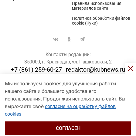
Правила использования
материалов сайта
Политика обработки файлов
cookie (Куки)
Контакты редакции:
350000, г. Краснодар, ул. Пашковская, 2
+7 (861) 259-60-27
redaktor@kubnews.ru
Мы используем cookies для улучшения работы
Для пользователей старше 16 лет
нашего сайта и большего удобства его
использования. Продолжая использовать сайт, Вы
© Кубанские Новости, 2017
Сетевое издание «kubnews» зарегистрировано Федеральной
выражаете своё
согласие на обработку файлов
службой по надзору в сфере связи, информационных технологий
cookies
и массовых коммуникаций (Роскомнадзор). Регистрационный
номер Эл № ФС 77 - 78802 от 30 июля 2020 года. Учредитель -
ООО "ГИК "Кубанские Новости" (350000, Краснодар, ул.
СОГЛАСЕН
Пашковская, 2). Главный редактор – Филиппов О. Ю.