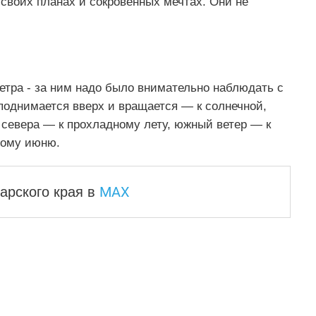
 своих планах и сокровенных мечтах. Они не
етра - за ним надо было внимательно наблюдать с
 поднимается вверх и вращается — к солнечной,
с севера — к прохладному лету, южный ветер — к
вому июню.
MAX
арского края
в