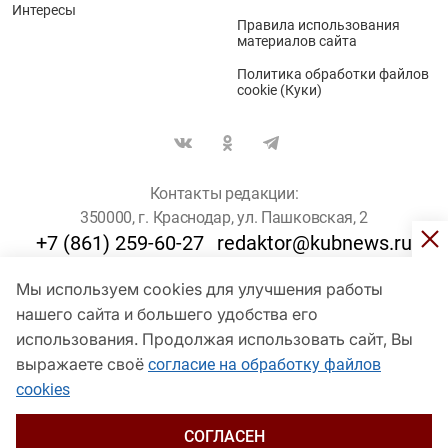
Интересы
Правила использования
материалов сайта
Политика обработки файлов
cookie (Куки)
Контакты редакции:
350000, г. Краснодар, ул. Пашковская, 2
+7 (861) 259-60-27
redaktor@kubnews.ru
Мы используем cookies для улучшения работы
Для пользователей старше 16 лет
нашего сайта и большего удобства его
© Кубанские Новости, 2017
использования. Продолжая использовать сайт, Вы
Сетевое издание «kubnews» зарегистрировано Федеральной
выражаете своё
согласие на обработку файлов
службой по надзору в сфере связи, информационных технологий
cookies
и массовых коммуникаций (Роскомнадзор). Регистрационный
номер Эл № ФС 77 - 78802 от 30 июля 2020 года. Учредитель -
ООО "ГИК "Кубанские Новости" (350000, Краснодар, ул.
СОГЛАСЕН
Пашковская, 2). Главный редактор – Филиппов О. Ю.