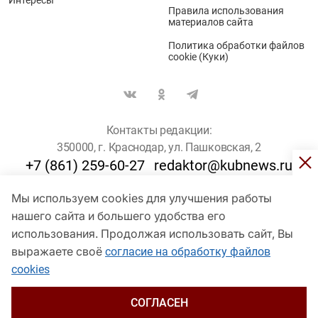
Правила использования
материалов сайта
Политика обработки файлов
cookie (Куки)
Контакты редакции:
350000, г. Краснодар, ул. Пашковская, 2
+7 (861) 259-60-27
redaktor@kubnews.ru
Мы используем cookies для улучшения работы
Для пользователей старше 16 лет
нашего сайта и большего удобства его
© Кубанские Новости, 2017
использования. Продолжая использовать сайт, Вы
Сетевое издание «kubnews» зарегистрировано Федеральной
выражаете своё
согласие на обработку файлов
службой по надзору в сфере связи, информационных технологий
cookies
и массовых коммуникаций (Роскомнадзор). Регистрационный
номер Эл № ФС 77 - 78802 от 30 июля 2020 года. Учредитель -
ООО "ГИК "Кубанские Новости" (350000, Краснодар, ул.
СОГЛАСЕН
Пашковская, 2). Главный редактор – Филиппов О. Ю.