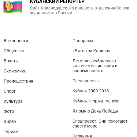
КУБАНСКИЙ РЕПОРТЕР
Сайт Краснодарского краевого отделения Союза
журналистов России
Все новости
Панорама
Общество
«Битва за Кавказ»
Власть
Летопись кубанского
казачества: история и
современность
Экономика
Спецпроекты
Происшествия
Кубань 2000-2018
Спорт
Кубань. Формат успеха
Культура
Я помню День Победы
Фото
Спецпроект. Они помогают
Видео
спасти море
Туризм
Редакция