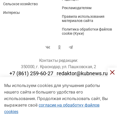
Сельское хозяйство
Рекламодателям
Интересы
Правила использования
материалов сайта
Политика обработки файлов
cookie (Куки)
Контакты редакции:
350000, г. Краснодар, ул. Пашковская, 2
+7 (861) 259-60-27
redaktor@kubnews.ru
Мы используем cookies для улучшения работы
Для пользователей старше 16 лет
нашего сайта и большего удобства его
© Кубанские Новости, 2017
использования. Продолжая использовать сайт, Вы
Сетевое издание «kubnews» зарегистрировано Федеральной
выражаете своё
согласие на обработку файлов
службой по надзору в сфере связи, информационных технологий
cookies
и массовых коммуникаций (Роскомнадзор). Регистрационный
номер Эл № ФС 77 - 78802 от 30 июля 2020 года. Учредитель -