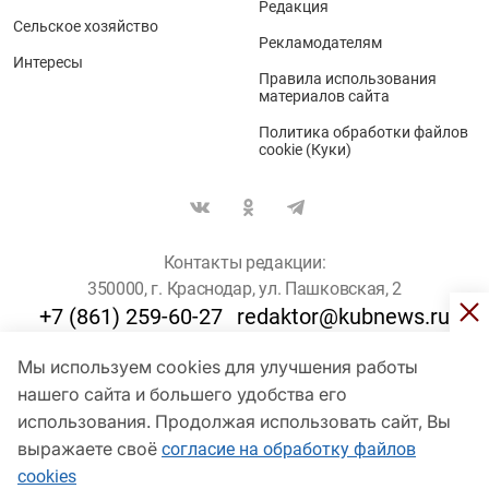
Редакция
Сельское хозяйство
Рекламодателям
Интересы
Правила использования
материалов сайта
Политика обработки файлов
cookie (Куки)
Контакты редакции:
350000, г. Краснодар, ул. Пашковская, 2
+7 (861) 259-60-27
redaktor@kubnews.ru
Мы используем cookies для улучшения работы
Для пользователей старше 16 лет
нашего сайта и большего удобства его
использования. Продолжая использовать сайт, Вы
© Кубанские Новости, 2017
Сетевое издание «kubnews» зарегистрировано Федеральной
выражаете своё
согласие на обработку файлов
службой по надзору в сфере связи, информационных технологий
cookies
и массовых коммуникаций (Роскомнадзор). Регистрационный