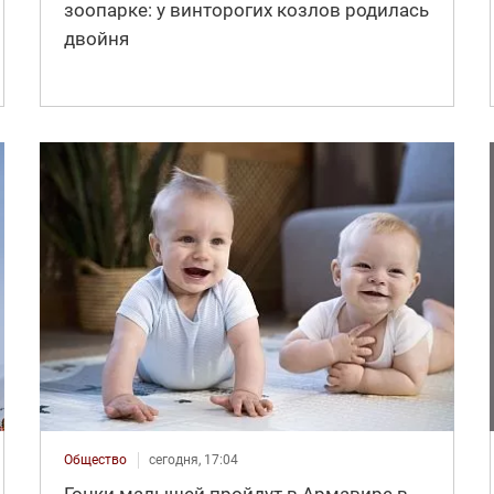
зоопарке: у винторогих козлов родилась
двойня
Общество
сегодня, 17:04
Гонки малышей пройдут в Армавире в