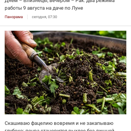
Днём – Близнецы, вечером – Рак: два режима
работы 9 августа на даче по Луне
Панорама
сегодня, 07:30
Скашиваю фацелию вовремя и не закапываю
глубоко: почва становится рыхлее без лишней