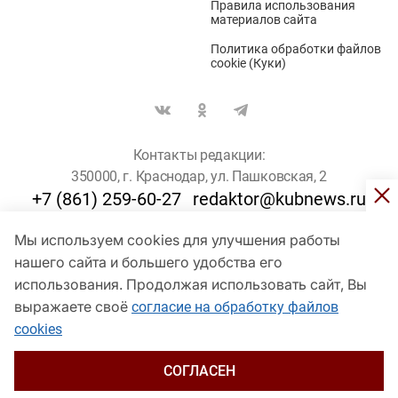
Правила использования
материалов сайта
Политика обработки файлов
cookie (Куки)
Контакты редакции:
350000, г. Краснодар, ул. Пашковская, 2
+7 (861) 259-60-27
redaktor@kubnews.ru
Мы используем cookies для улучшения работы
Для пользователей старше 16 лет
нашего сайта и большего удобства его
© Кубанские Новости, 2017
использования. Продолжая использовать сайт, Вы
Сетевое издание «kubnews» зарегистрировано Федеральной
выражаете своё
согласие на обработку файлов
службой по надзору в сфере связи, информационных технологий
cookies
и массовых коммуникаций (Роскомнадзор). Регистрационный
номер Эл № ФС 77 - 78802 от 30 июля 2020 года. Учредитель -
ООО "ГИК "Кубанские Новости" (350000, Краснодар, ул.
СОГЛАСЕН
Пашковская, 2). Главный редактор – Филиппов О. Ю.