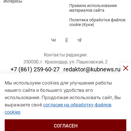
Интересы
Правила использования
материалов сайта
Политика обработки файлов
cookie (Куки)
Контакты редакции:
350000, г. Краснодар, ул. Пашковская, 2
+7 (861) 259-60-27
redaktor@kubnews.ru
Мы используем cookies для улучшения работы
Для пользователей старше 16 лет
нашего сайта и большего удобства его
© Кубанские Новости, 2017
использования. Продолжая использовать сайт, Вы
Сетевое издание «kubnews» зарегистрировано Федеральной
выражаете своё
согласие на обработку файлов
службой по надзору в сфере связи, информационных технологий
cookies
и массовых коммуникаций (Роскомнадзор). Регистрационный
номер Эл № ФС 77 - 78802 от 30 июля 2020 года. Учредитель -
ООО "ГИК "Кубанские Новости" (350000, Краснодар, ул.
СОГЛАСЕН
Пашковская, 2). Главный редактор – Филиппов О. Ю.