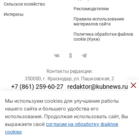
Сельское хозяйство
Рекламодателям
Интересы
Правила использования
материалов сайта
Политика обработки файлов
cookie (Куки)
Контакты редакции:
350000, г. Краснодар, ул. Пашковская, 2
+7 (861) 259-60-27
redaktor@kubnews.ru
Мы используем cookies для улучшения работы
Для пользователей старше 16 лет
нашего сайта и большего удобства его
использования. Продолжая использовать сайт, Вы
© Кубанские Новости, 2017
Сетевое издание «kubnews» зарегистрировано Федеральной
выражаете своё
согласие на обработку файлов
службой по надзору в сфере связи, информационных технологий
cookies
и массовых коммуникаций (Роскомнадзор). Регистрационный
номер Эл № ФС 77 - 78802 от 30 июля 2020 года. Учредитель -