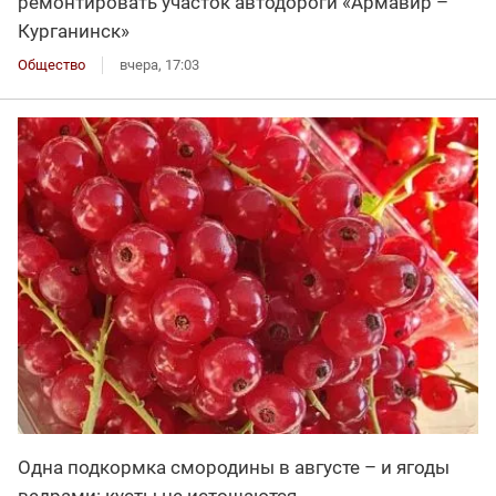
ремонтировать участок автодороги «Армавир –
Курганинск»
Общество
вчера, 17:03
Одна подкормка смородины в августе – и ягоды
ведрами: кусты не истощаются