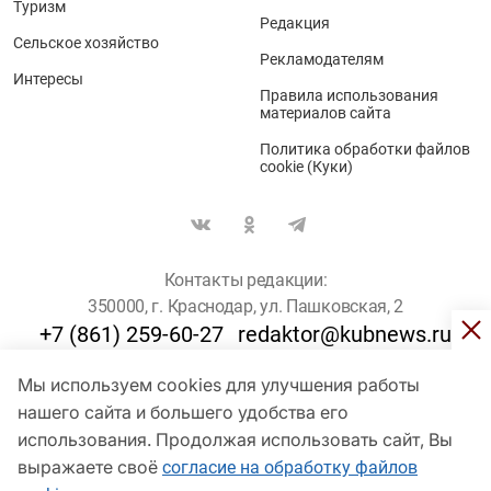
Туризм
Редакция
Сельское хозяйство
Рекламодателям
Интересы
Правила использования
материалов сайта
Политика обработки файлов
cookie (Куки)
Контакты редакции:
350000, г. Краснодар, ул. Пашковская, 2
+7 (861) 259-60-27
redaktor@kubnews.ru
Мы используем cookies для улучшения работы
Для пользователей старше 16 лет
нашего сайта и большего удобства его
использования. Продолжая использовать сайт, Вы
© Кубанские Новости, 2017
Сетевое издание «kubnews» зарегистрировано Федеральной
выражаете своё
согласие на обработку файлов
службой по надзору в сфере связи, информационных технологий