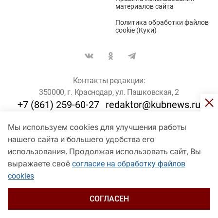
материалов сайта
Политика обработки файлов
cookie (Куки)
Контакты редакции:
350000, г. Краснодар, ул. Пашковская, 2
+7 (861) 259-60-27
redaktor@kubnews.ru
Мы используем cookies для улучшения работы
Для пользователей старше 16 лет
нашего сайта и большего удобства его
© Кубанские Новости, 2017
использования. Продолжая использовать сайт, Вы
Сетевое издание «kubnews» зарегистрировано Федеральной
выражаете своё
согласие на обработку файлов
службой по надзору в сфере связи, информационных технологий
cookies
и массовых коммуникаций (Роскомнадзор). Регистрационный
номер Эл № ФС 77 - 78802 от 30 июля 2020 года. Учредитель -
ООО "ГИК "Кубанские Новости" (350000, Краснодар, ул.
СОГЛАСЕН
Пашковская, 2). Главный редактор – Филиппов О. Ю.