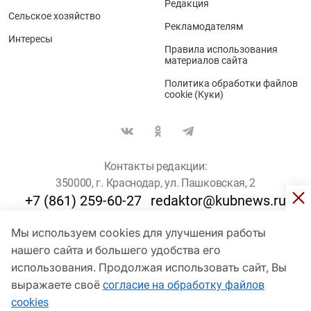
Редакция
Сельское хозяйство
Рекламодателям
Интересы
Правила использования
материалов сайта
Политика обработки файлов
cookie (Куки)
Контакты редакции:
350000, г. Краснодар, ул. Пашковская, 2
+7 (861) 259-60-27
redaktor@kubnews.ru
Мы используем cookies для улучшения работы
Для пользователей старше 16 лет
нашего сайта и большего удобства его
© Кубанские Новости, 2017
использования. Продолжая использовать сайт, Вы
Сетевое издание «kubnews» зарегистрировано Федеральной
выражаете своё
согласие на обработку файлов
службой по надзору в сфере связи, информационных технологий
cookies
и массовых коммуникаций (Роскомнадзор). Регистрационный