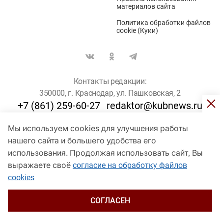
материалов сайта
Политика обработки файлов
cookie (Куки)
Контакты редакции:
350000, г. Краснодар, ул. Пашковская, 2
+7 (861) 259-60-27
redaktor@kubnews.ru
Мы используем cookies для улучшения работы
Для пользователей старше 16 лет
нашего сайта и большего удобства его
© Кубанские Новости, 2017
использования. Продолжая использовать сайт, Вы
Сетевое издание «kubnews» зарегистрировано Федеральной
выражаете своё
согласие на обработку файлов
службой по надзору в сфере связи, информационных технологий
cookies
и массовых коммуникаций (Роскомнадзор). Регистрационный
номер Эл № ФС 77 - 78802 от 30 июля 2020 года. Учредитель -
ООО "ГИК "Кубанские Новости" (350000, Краснодар, ул.
СОГЛАСЕН
Пашковская, 2). Главный редактор – Филиппов О. Ю.