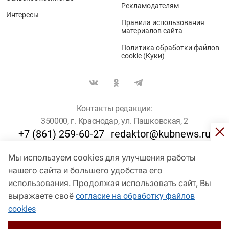
Рекламодателям
Интересы
Правила использования
материалов сайта
Политика обработки файлов
cookie (Куки)
Контакты редакции:
350000, г. Краснодар, ул. Пашковская, 2
+7 (861) 259-60-27
redaktor@kubnews.ru
Мы используем cookies для улучшения работы
Для пользователей старше 16 лет
нашего сайта и большего удобства его
© Кубанские Новости, 2017
использования. Продолжая использовать сайт, Вы
Сетевое издание «kubnews» зарегистрировано Федеральной
выражаете своё
согласие на обработку файлов
службой по надзору в сфере связи, информационных технологий
cookies
и массовых коммуникаций (Роскомнадзор). Регистрационный
номер Эл № ФС 77 - 78802 от 30 июля 2020 года. Учредитель -
ООО "ГИК "Кубанские Новости" (350000, Краснодар, ул.