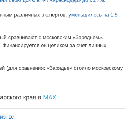
чил свою долю в ФК «Краснодар» до 66,7%
.
данным различных экспертов,
уменьшилось на 1,5
рый сравнивают с московским «Зарядьем».
. Финансируется он целиком за счет личных
ей (для сравнения: «Зарядье» стоило московскому
MAX
арского края
в
ИЗНЕС