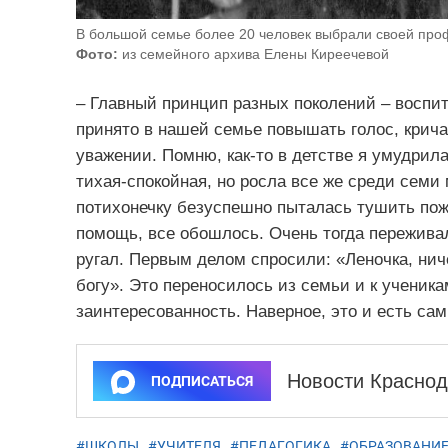
В большой семье более 20 человек выбрали своей про
Фото:
из семейного архива Елены Киреечевой
– Главный принцип разных поколений – воспит
принято в нашей семье повышать голос, крича
уважении. Помню, как-то в детстве я умудрил
тихая-спокойная, но росла все же среди семи
потихонечку безуспешно пыталась тушить пож
помощь, все обошлось. Очень тогда переживал
ругал. Первым делом спросили: «Леночка, нич
богу». Это переносилось из семьи и к ученик
заинтересованность. Наверное, это и есть са
Новости Краснод
ПОДПИСАТЬСЯ
#ШКОЛЫ
,
#УЧИТЕЛЯ
,
#ПЕДАГОГИКА
,
#ОБРАЗОВАНИ