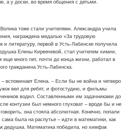
, а у доски, во время общения с детьми.
 Волика тоже стали учителями. Александра учила
ения, награждена медалью «За трудовую
к и литературу, первой в Усть-Лабинске получила
дедушка Елены Киреечевой, стал учителем химии,
 еще много лет, почти до конца жизни, работал в
ого гражданина Усть-Лабинска.
– вспоминает Елена. – Если бы не война и четверо
ужок вел для ребят, и фотостудию, и фильмы
учеников водил. Составленными им задачниками до
сле контузии был немного глуховат – вроде бы и не
 говорить, она стояла абсолютная. Конечно, попали
я сама была на распутье – идти в математики, как
ак дедушка. Математика победила, но химфак