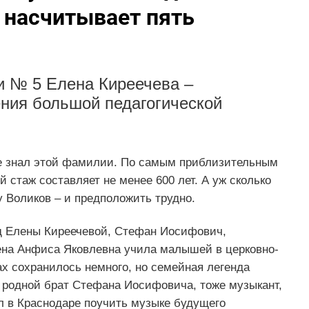
 насчитывает пять
и № 5 Елена Киреечева –
ения большой педагогической
 не знал этой фамилии. По самым приблизительным
 стаж составляет не менее 600 лет. А уж сколько
у Воликов – и предположить трудно.
ед Елены Киреечевой, Стефан Иосифович,
ена Анфиса Яковлевна учила малышей в церковно-
х сохранилось немного, но семейная легенда
А родной брат Стефана Иосифовича, тоже музыкант,
ел в Краснодаре поучить музыке будущего