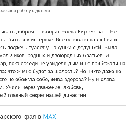
фессией paбoтy с детьми
ывать добром, – говорит Елена Киреечева. – Не
ть, биться в истерике. Все основано на любви и
ась поджечь туалет у бабушки с дедушкой. Была
 мальчиков, родных и двоюродных братьев. Я
ар, пока соседи не увидели дым и не прибежали на
а: что ж мне будет за шалость? Но никто даже не
его не обожгла себе, жива-здорова? Ну и слава
ам. Учили через уважение, любовь,
мый главный секрет нашей династии.
MAX
арского края
в
Е