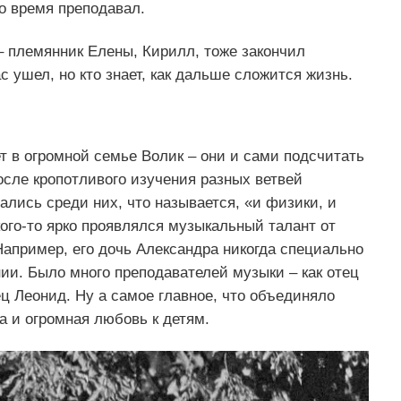
о время преподавал.
 – племянник Елены, Кирилл, тоже закончил
 ушел, но кто знает, как дальше сложится жизнь.
т в огромной семье Волик – они и сами подсчитать
после кропотливого изучения разных ветвей
чались среди них, что называется, «и физики, и
кого-то ярко проявлялся музыкальный талант от
апример, его дочь Александра никогда специально
нии. Было много преподавателей музыки – как отец
ец Леонид. Ну а самое главное, что объединяло
а и огромная любовь к детям.