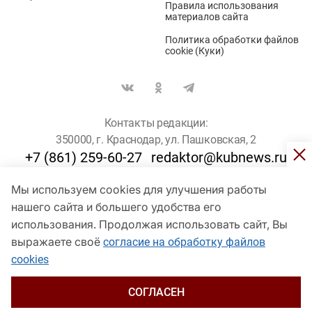
Правила использования
материалов сайта
Политика обработки файлов
cookie (Куки)
Контакты редакции:
350000, г. Краснодар, ул. Пашковская, 2
+7 (861) 259-60-27
redaktor@kubnews.ru
Мы используем cookies для улучшения работы
Для пользователей старше 16 лет
нашего сайта и большего удобства его
использования. Продолжая использовать сайт, Вы
© Кубанские Новости, 2017
Сетевое издание «kubnews» зарегистрировано Федеральной
выражаете своё
согласие на обработку файлов
службой по надзору в сфере связи, информационных технологий
cookies
и массовых коммуникаций (Роскомнадзор). Регистрационный
номер Эл № ФС 77 - 78802 от 30 июля 2020 года. Учредитель -
ООО "ГИК "Кубанские Новости" (350000, Краснодар, ул.
СОГЛАСЕН
Пашковская, 2). Главный редактор – Филиппов О. Ю.