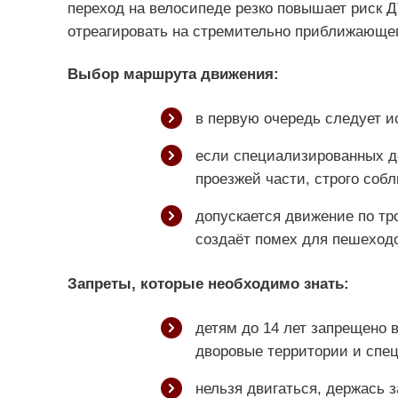
переход на велосипеде резко повышает риск 
отреагировать на стремительно приближающег
Выбор маршрута движения:
в первую очередь следует и
если специализированных до
проезжей части, строго соб
допускается движение по тр
создаёт помех для пешеходо
Запреты, которые необходимо знать:
детям до 14 лет запрещено 
дворовые территории и спе
нельзя двигаться, держась з