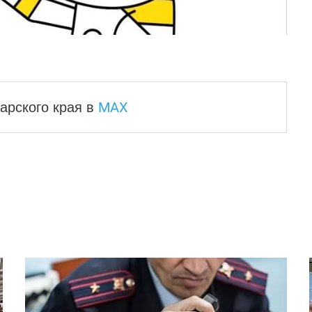
MAX
арского края
в