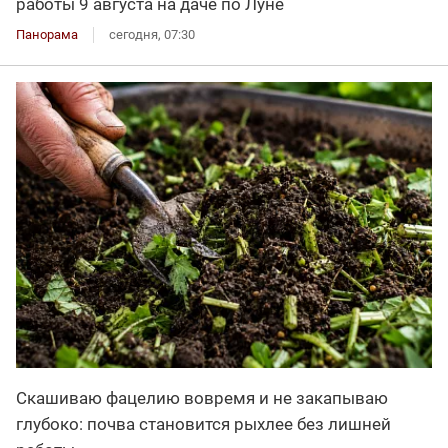
работы 9 августа на даче по Луне
Панорама
сегодня, 07:30
Скашиваю фацелию вовремя и не закапываю
глубоко: почва становится рыхлее без лишней