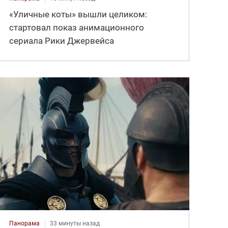
«Уличные коты» вышли целиком:
стартовал показ анимационного
сериала Рики Джервейса
Панорама
33 минуты назад