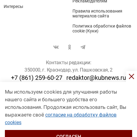
Рекламодателям
Интересы
Правила использования
материалов сайта
Политика обработки файлов
cookie (Куки)
Контакты редакции:
350000, г. Краснодар, ул. Пашковская, 2
+7 (861) 259-60-27
redaktor@kubnews.ru
Мы используем cookies для улучшения работы
Для пользователей старше 16 лет
нашего сайта и большего удобства его
использования. Продолжая использовать сайт, Вы
© Кубанские Новости, 2017
Сетевое издание «kubnews» зарегистрировано Федеральной
выражаете своё
согласие на обработку файлов
службой по надзору в сфере связи, информационных технологий
cookies
и массовых коммуникаций (Роскомнадзор). Регистрационный
номер Эл № ФС 77 - 78802 от 30 июля 2020 года. Учредитель -
ООО "ГИК "Кубанские Новости" (350000, Краснодар, ул.
СОГЛАСЕН