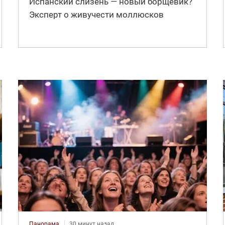
Испанский слизень — новый борщевик?
Эксперт о живучести моллюсков
Панорама
30 минут назад