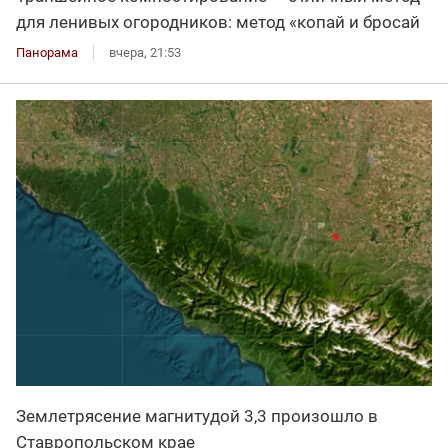
для ленивых огородников: метод «копай и бросай
Панорама
вчера, 21:53
Землетрясение магнитудой 3,3 произошло в
Ставропольском крае