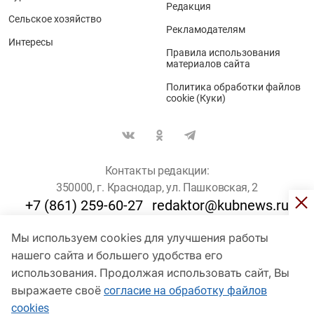
Редакция
Сельское хозяйство
Рекламодателям
Интересы
Правила использования
материалов сайта
Политика обработки файлов
cookie (Куки)
Контакты редакции:
350000, г. Краснодар, ул. Пашковская, 2
+7 (861) 259-60-27
redaktor@kubnews.ru
Мы используем cookies для улучшения работы
Для пользователей старше 16 лет
нашего сайта и большего удобства его
использования. Продолжая использовать сайт, Вы
© Кубанские Новости, 2017
Сетевое издание «kubnews» зарегистрировано Федеральной
выражаете своё
согласие на обработку файлов
службой по надзору в сфере связи, информационных технологий
cookies
и массовых коммуникаций (Роскомнадзор). Регистрационный