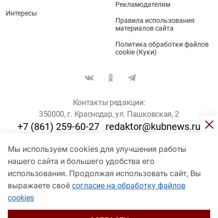
Рекламодателям
Интересы
Правила использования
материалов сайта
Политика обработки файлов
cookie (Куки)
Контакты редакции:
350000, г. Краснодар, ул. Пашковская, 2
+7 (861) 259-60-27
redaktor@kubnews.ru
Мы используем cookies для улучшения работы
Для пользователей старше 16 лет
нашего сайта и большего удобства его
использования. Продолжая использовать сайт, Вы
© Кубанские Новости, 2017
Сетевое издание «kubnews» зарегистрировано Федеральной
выражаете своё
согласие на обработку файлов
службой по надзору в сфере связи, информационных технологий
cookies
и массовых коммуникаций (Роскомнадзор). Регистрационный
номер Эл № ФС 77 - 78802 от 30 июля 2020 года. Учредитель -
ООО "ГИК "Кубанские Новости" (350000, Краснодар, ул.