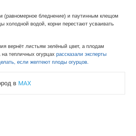
м (равномерное бледнение) и паутинным клещом
рцы холодной водой, корни перестают усваивать
я вернёт листьям зелёный цвет, а плодам
а на тепличных огурцах
рассказали эксперты
делать, если желтеют плоды огурцов.
MAX
город
в