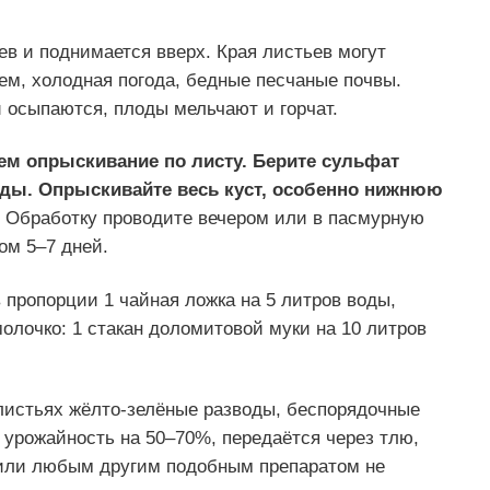
в и поднимается вверх. Края листьев могут
ем, холодная погода, бедные песчаные почвы.
 осыпаются, плоды мельчают и горчат.
м опрыскивание по листу. Б
ерите сульфат
воды. Опрыскивайте весь куст, особенно нижнюю
Обработку проводите вечером или в пасмурную
ом 5–7 дней.
в пропорции 1 чайная ложка на 5 литров воды,
лочко: 1 стакан доломитовой муки на 10 литров
листьях жёлто-зелёные разводы, беспорядочные
 урожайность на 50–70%, передаётся через тлю,
 или любым другим подобным препаратом не