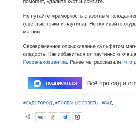
помогает, удалите куст и сожгите.
Не путайте мраморность с азотным голодание
(светлые точки и паутина). Не поливайте огу
магний.
Своевременное опрыскивание сульфатом магни
сладость. Как избавиться от паутинного клещ
Россельхозцентра
. Ранее мы рассказали,
что 
Всё про сад и о
ПОДПИСАТЬСЯ
#САДОГОРОД
,
#ПОЛЕЗНЫЕ СОВЕТЫ
,
#САД