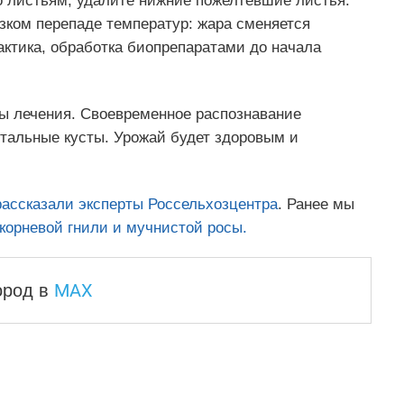
о листьям, удалите нижние пожелтевшие листья.
зком перепаде температур: жара сменяется
ктика, обработка биопрепаратами до начала
ды лечения. Своевременное распознавание
тальные кусты. Урожай будет здоровым и
рассказали эксперты Россельхозцентра
. Ранее мы
икорневой гнили и мучнистой росы.
MAX
город
в