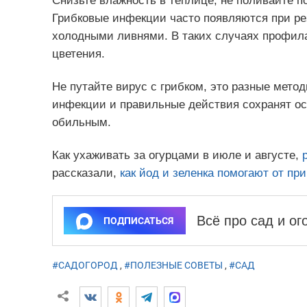
Снизьте влажность в теплице, не поливайте п
Грибковые инфекции часто появляются при ре
холодными ливнями. В таких случаях профила
цветения.
Не путайте вирус с грибком, это разные мето
инфекции и правильные действия сохранят ос
обильным.
Как ухаживать за огурцами в июле и августе,
рассказали,
как йод и зеленка помогают от пр
Всё про сад и о
ПОДПИСАТЬСЯ
#САДОГОРОД
,
#ПОЛЕЗНЫЕ СОВЕТЫ
,
#САД