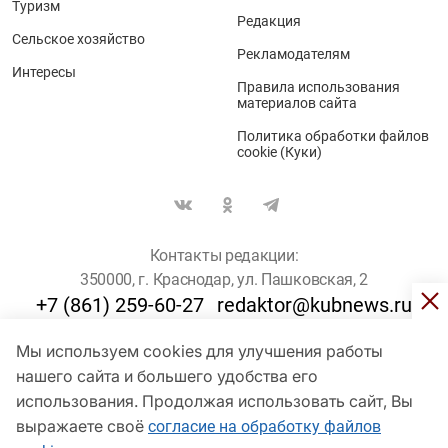
Туризм
Редакция
Сельское хозяйство
Рекламодателям
Интересы
Правила использования
материалов сайта
Политика обработки файлов
cookie (Куки)
Контакты редакции:
350000, г. Краснодар, ул. Пашковская, 2
+7 (861) 259-60-27
redaktor@kubnews.ru
Мы используем cookies для улучшения работы
Для пользователей старше 16 лет
нашего сайта и большего удобства его
использования. Продолжая использовать сайт, Вы
© Кубанские Новости, 2017
Сетевое издание «kubnews» зарегистрировано Федеральной
выражаете своё
согласие на обработку файлов
службой по надзору в сфере связи, информационных технологий