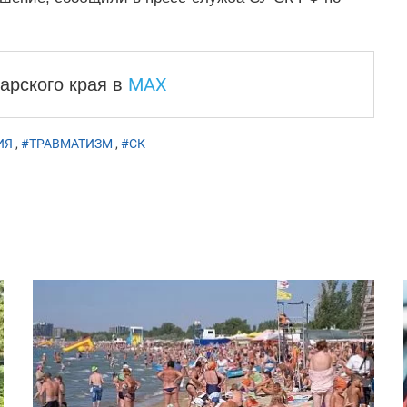
MAX
арского края
в
ИЯ
,
#ТРАВМАТИЗМ
,
#СК