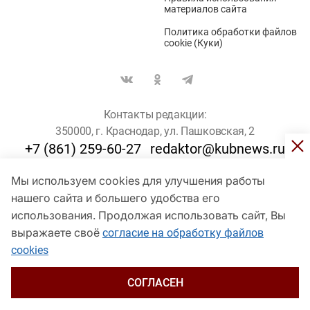
материалов сайта
Политика обработки файлов
cookie (Куки)
Контакты редакции:
350000, г. Краснодар, ул. Пашковская, 2
+7 (861) 259-60-27
redaktor@kubnews.ru
Мы используем cookies для улучшения работы
Для пользователей старше 16 лет
нашего сайта и большего удобства его
© Кубанские Новости, 2017
использования. Продолжая использовать сайт, Вы
Сетевое издание «kubnews» зарегистрировано Федеральной
выражаете своё
согласие на обработку файлов
службой по надзору в сфере связи, информационных технологий
cookies
и массовых коммуникаций (Роскомнадзор). Регистрационный
номер Эл № ФС 77 - 78802 от 30 июля 2020 года. Учредитель -
ООО "ГИК "Кубанские Новости" (350000, Краснодар, ул.
СОГЛАСЕН
Пашковская, 2). Главный редактор – Филиппов О. Ю.