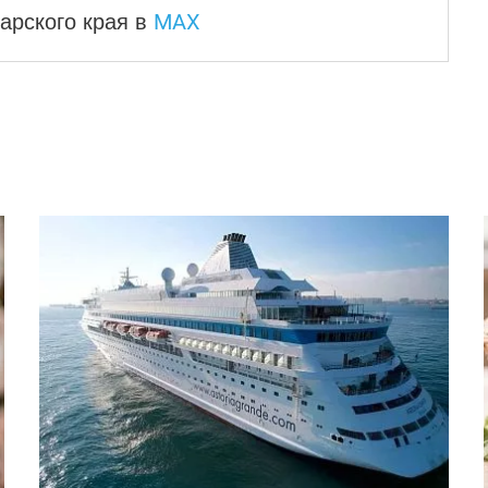
MAX
арского края
в