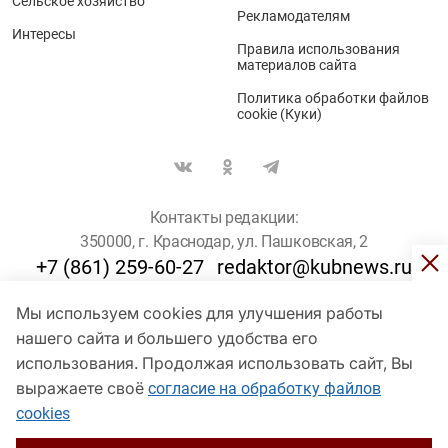
Сельское хозяйство
Рекламодателям
Интересы
Правила использования
материалов сайта
Политика обработки файлов
cookie (Куки)
Контакты редакции:
350000, г. Краснодар, ул. Пашковская, 2
+7 (861) 259-60-27
redaktor@kubnews.ru
Мы используем cookies для улучшения работы
Для пользователей старше 16 лет
нашего сайта и большего удобства его
© Кубанские Новости, 2017
использования. Продолжая использовать сайт, Вы
Сетевое издание «kubnews» зарегистрировано Федеральной
выражаете своё
согласие на обработку файлов
службой по надзору в сфере связи, информационных технологий
cookies
и массовых коммуникаций (Роскомнадзор). Регистрационный
номер Эл № ФС 77 - 78802 от 30 июля 2020 года. Учредитель -