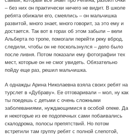
самый, который все знает про Репина, разбил очки
– без них он практически ничего не видит. В школе
ребята обижали его, смеялись – он мальчишка
развитой, много знает, много говорит, за это ему и
достается. Так вот в горах об этом забыли – вели
Альберта по тропе, помогали перейти реку вброд,
следили, чтобы он не поскользнулся – дело было
после ливня. Потом показали ему фотографии тех
мест, которые он не смог увидеть. Обязательно
пойду еще раз, решил мальчишка.
А однажды Арина Николаевна взяла своих ребят на
турслет в «Дубраву». Ее отговаривали – мол, ну как
ты поедешь с детьми с очень сложными
заболеваниями, нуждающимися в особой опеке. Да
и некоторые из ее подопечных сами побаивались
скалодрома, полосы препятствий. Но потом
встретили там группу ребят с полной слепотой,