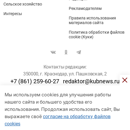
Сельское хозяйство
Рекламодателям
Интересы
Правила использования
материалов сайта
Политика обработки файлов
cookie (Куки)
Контакты редакции:
350000, г. Краснодар, ул. Пашковская, 2
+7 (861) 259-60-27
redaktor@kubnews.ru
Мы используем cookies для улучшения работы
Для пользователей старше 16 лет
нашего сайта и большего удобства его
© Кубанские Новости, 2017
использования. Продолжая использовать сайт, Вы
Сетевое издание «kubnews» зарегистрировано Федеральной
выражаете своё
согласие на обработку файлов
службой по надзору в сфере связи, информационных технологий
cookies
и массовых коммуникаций (Роскомнадзор). Регистрационный
номер Эл № ФС 77 - 78802 от 30 июля 2020 года. Учредитель -