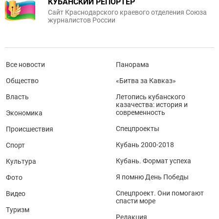
КУБАНСКИЙ РЕПОРТЕР
Сайт Краснодарского краевого отделения Союза
журналистов России
Все новости
Панорама
Общество
«Битва за Кавказ»
Власть
Летопись кубанского
казачества: история и
современность
Экономика
Спецпроекты
Происшествия
Кубань 2000-2018
Спорт
Кубань. Формат успеха
Культура
Я помню День Победы
Фото
Спецпроект. Они помогают
Видео
спасти море
Туризм
Редакция