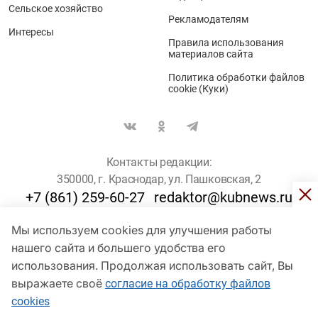
Сельское хозяйство
Рекламодателям
Интересы
Правила использования
материалов сайта
Политика обработки файлов
cookie (Куки)
Контакты редакции:
350000, г. Краснодар, ул. Пашковская, 2
+7 (861) 259-60-27
redaktor@kubnews.ru
Мы используем cookies для улучшения работы
Для пользователей старше 16 лет
нашего сайта и большего удобства его
© Кубанские Новости, 2017
использования. Продолжая использовать сайт, Вы
Сетевое издание «kubnews» зарегистрировано Федеральной
выражаете своё
согласие на обработку файлов
службой по надзору в сфере связи, информационных технологий
cookies
и массовых коммуникаций (Роскомнадзор). Регистрационный
номер Эл № ФС 77 - 78802 от 30 июля 2020 года. Учредитель -