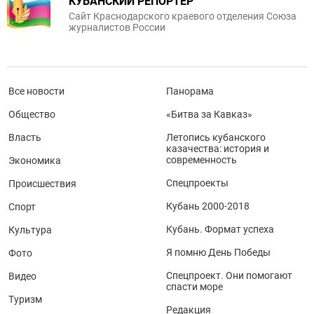
КУБАНСКИЙ РЕПОРТЕР
Сайт Краснодарского краевого отделения Союза
журналистов России
Все новости
Панорама
Общество
«Битва за Кавказ»
Власть
Летопись кубанского
казачества: история и
современность
Экономика
Спецпроекты
Происшествия
Кубань 2000-2018
Спорт
Кубань. Формат успеха
Культура
Я помню День Победы
Фото
Спецпроект. Они помогают
Видео
спасти море
Туризм
Редакция