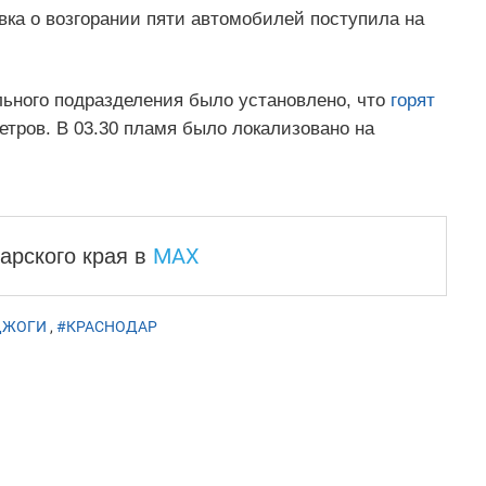
вка о возгорании пяти автомобилей поступила на
льного подразделения было установлено, что
горят
тров. В 03.30 пламя было локализовано на
MAX
арского края
в
ДЖОГИ
,
#КРАСНОДАР