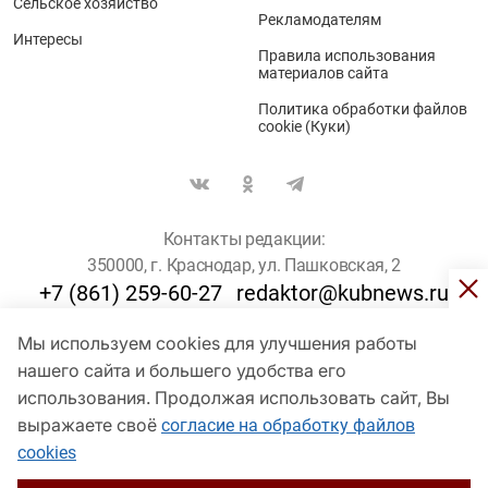
Сельское хозяйство
Рекламодателям
Интересы
Правила использования
материалов сайта
Политика обработки файлов
cookie (Куки)
Контакты редакции:
350000, г. Краснодар, ул. Пашковская, 2
+7 (861) 259-60-27
redaktor@kubnews.ru
Мы используем cookies для улучшения работы
Для пользователей старше 16 лет
нашего сайта и большего удобства его
© Кубанские Новости, 2017
использования. Продолжая использовать сайт, Вы
Сетевое издание «kubnews» зарегистрировано Федеральной
выражаете своё
согласие на обработку файлов
службой по надзору в сфере связи, информационных технологий
cookies
и массовых коммуникаций (Роскомнадзор). Регистрационный
номер Эл № ФС 77 - 78802 от 30 июля 2020 года. Учредитель -